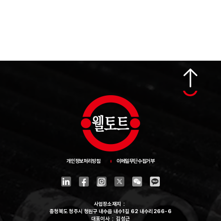
맨
위
로
가
기
개인정보처리방침
이메일무단수집거부
사업장소재지
충청북도 청주시 청원구 내수읍 내수1길 62 내수리266-6
대표이사
김성근