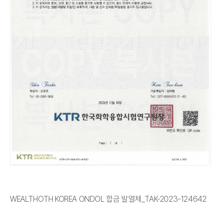
WEALTHOTH KOREA ONDOL 합금 발열체_TAK-2023-124642