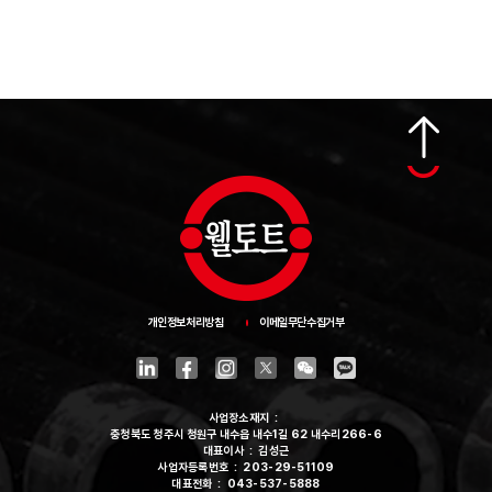
맨
위
로
가
기
개인정보처리방침
이메일무단수집거부
사업장소재지
충청북도 청주시 청원구 내수읍 내수1길 62 내수리266-6
대표이사
김성근
사업자등록번호
203-29-51109
대표전화
043-537-5888